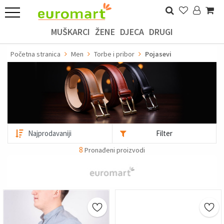
MUŠKARCI
ŽENE
DJECA
DRUGI
Početna stranica
Men
Torbe i pribor
Pojasevi
Filter
8
Pronađeni proizvodi