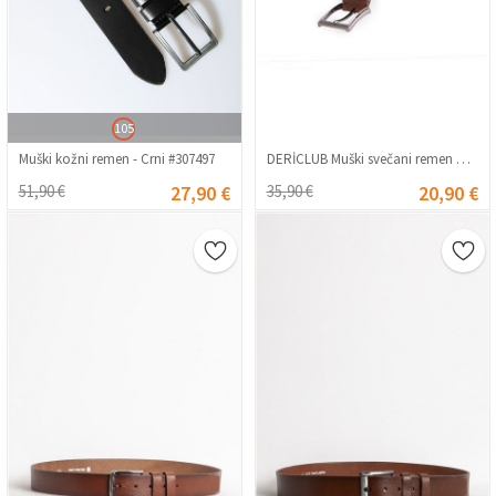
105
Muški kožni remen - Crni #307497
DERİCLUB Muški svečani remen od prave kože - Taba #363946
51,90 €
27,90 €
35,90 €
20,90 €