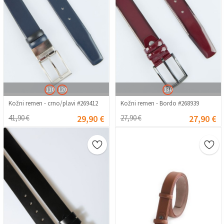
110
120
130
Kožni remen - crno/plavi #269412
Kožni remen - Bordo #268939
41,90 €
29,90 €
27,90 €
27,90 €