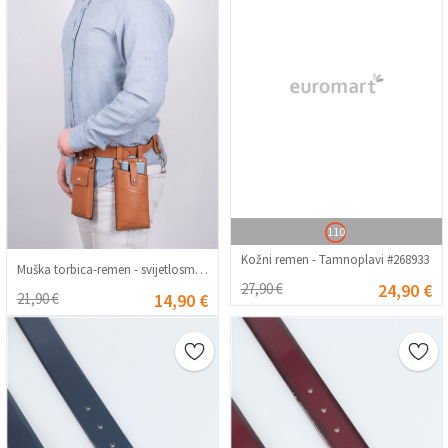
110
Kožni remen - Tamnoplavi #268933
Muška torbica-remen - svijetlosmeđi #002
27,90 €
24,90 €
21,90 €
14,90 €