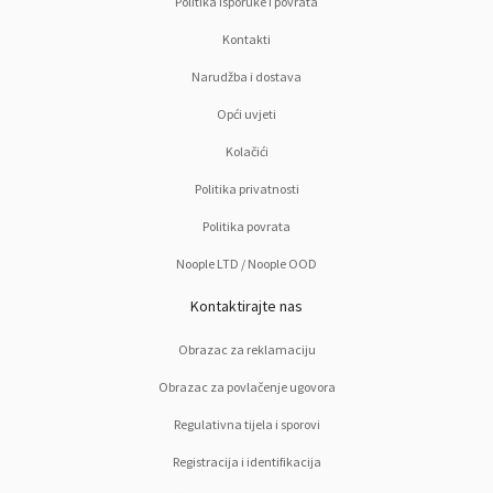
Politika isporuke i povrata
Kontakti
Narudžba i dostava
Opći uvjeti
Kolačići
Politika privatnosti
Politika povrata
Noople LTD / Noople OOD
Kontaktirajte nas
Obrazac za reklamaciju
Obrazac za povlačenje ugovora
Regulativna tijela i sporovi
Registracija i identifikacija