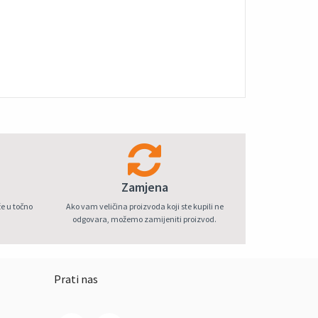
Zamjena
e u točno
Ako vam veličina proizvoda koji ste kupili ne
odgovara, možemo zamijeniti proizvod.
Prati nas