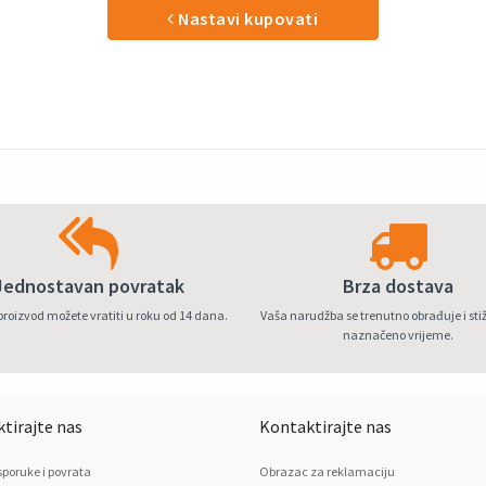
Nastavi kupovati
Jednostavan povratak
Brza dostava
proizvod možete vratiti u roku od 14 dana.
Vaša narudžba se trenutno obrađuje i stiž
naznačeno vrijeme.
tirajte nas
Kontaktirajte nas
isporuke i povrata
Obrazac za reklamaciju