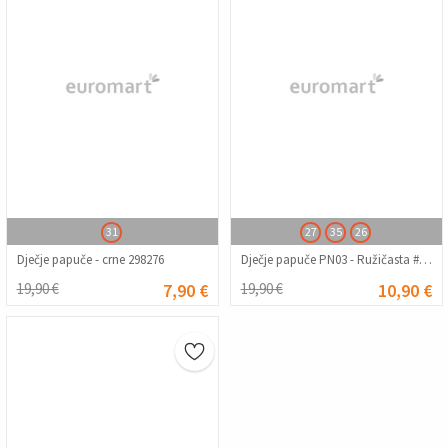
31
27
35
26
Dječje papuče - crne 298276
Dječje papuče PN03 - Ružičasta #363341
19,90 €
7,90 €
19,90 €
10,90 €