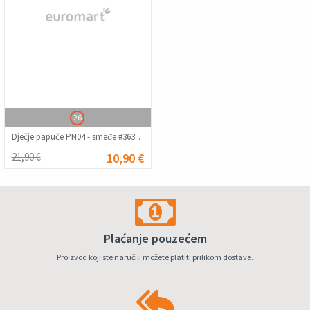
26
Dječje papuče PN04 - smeđe #363344
21,90 €
10,90 €
Plaćanje pouzećem
Proizvod koji ste naručili možete platiti prilikom dostave.